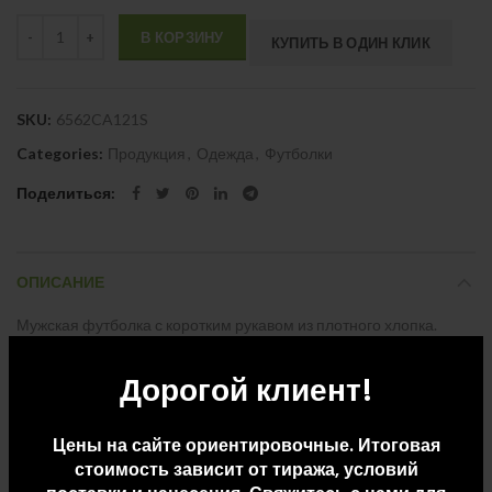
Quantity
В КОРЗИНУ
КУПИТЬ В ОДИН КЛИК
SKU:
6562CA121S
Categories:
Продукция
,
Одежда
,
Футболки
Поделиться
ОПИСАНИЕ
Мужская футболка с коротким рукавом из плотного хлопка.
Широкая горловина в рубчик 2×1 и окантовка краев рукавов.
Дорогой клиент!
Усиленные закрытые швы по горловине. Боковые швы. Наличие
логотипа Roly на левой стороне низа и широкая отстрочка.
Цены на сайте ориентировочные. Итоговая
стоимость зависит от тиража, условий