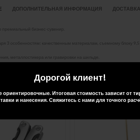
Е
ДОПОЛНИТЕЛЬНАЯ ИНФОРМАЦИЯ
ДОСТАВКА
о премиальный бизнес-сувенир.
аря 3 особенностям: качественным материалам, съемному блоку 9,5 
ия, металлостикера или гравировки на шильде.
Дорогой клиент!
е ориентировочные. Итоговая стоимость зависит от ти
тавки и нанесения. Свяжитесь с нами для точного расч