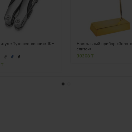
итул «Путешественник» 10-
Настольный прибор «Золот
слиток»
30308
₸
2
₸