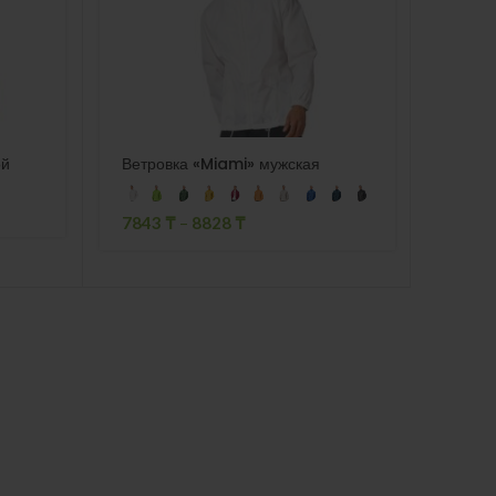
ой
Ветровка «Miami» мужская
Ручка
7843
₸
–
8828
₸
258
₸