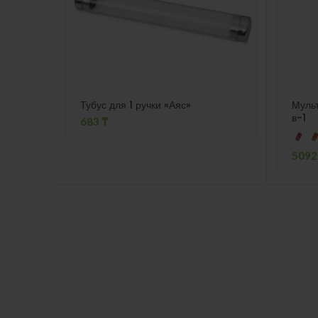
Тубус для 1 ручки «Аяс»
Мульт
в-1
683
₸
509