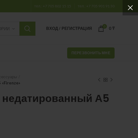
тел.: +7 705 802 15 15
тел.: +7 705 901 91 30
0
ВХОД / РЕГИСТРАЦИЯ
0
₸
ОРИИ
ПЕРЕЗВОНИТЬ МНЕ
сессуары
 «Firenze»
 недатированный А5