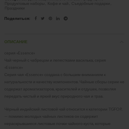
Продуктовые наборы
,
Кофе и чай
,
Съедобные подарки
,
Праздники
Поделиться
ОПИСАНИЕ
серия «Essence»
Чай черный с чабрецом и лепестками василька, серия
«Essence»
Серия чая «Essence» создана с большим вниманием к
натуральности и качеству компонентов. Чайные сборы серии не
содержат ароматизаторов, красителей и отдушек, позволяя
передать чистый и яркий вкус природного чая и трав.
Чёрный индийский листовой чай относится к категории TGFOP,
— помимо молодых чайных листиков он содержит
нераскрывшиеся листовые почки чайного куста, которые