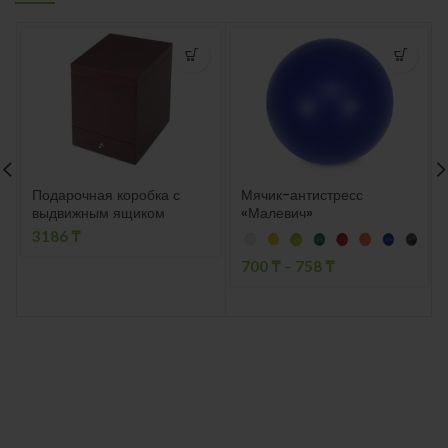
Подарочная коробка с
Мячик-антистресс
выдвижным ящиком
«Малевич»
3186
₸
700
₸
–
758
₸