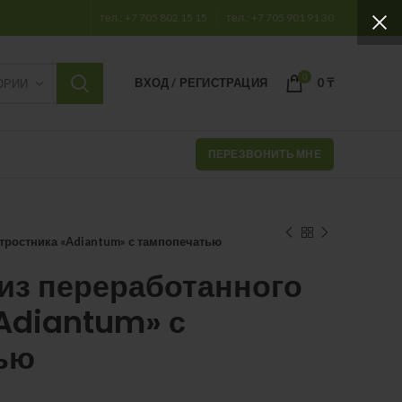
тел.: +7 705 802 15 15
тел.: +7 705 901 91 30
0
ВХОД / РЕГИСТРАЦИЯ
0
₸
ОРИИ
ПЕРЕЗВОНИТЬ МНЕ
 тростника «Adiantum» с тампопечатью
из переработанного
Adiantum» с
ью