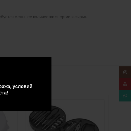
ебуется меньшее количество энергии и сырья.
Insta
YouT
ража, условий
ёта!
What