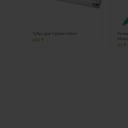
Тубус для 1 ручки «Аяс»
Ручка
«Кап
683
₸
91
₸