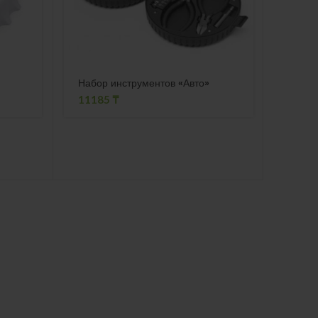
Набор инструментов «Авто»
Ручка
«Мил
11185
₸
121
₸