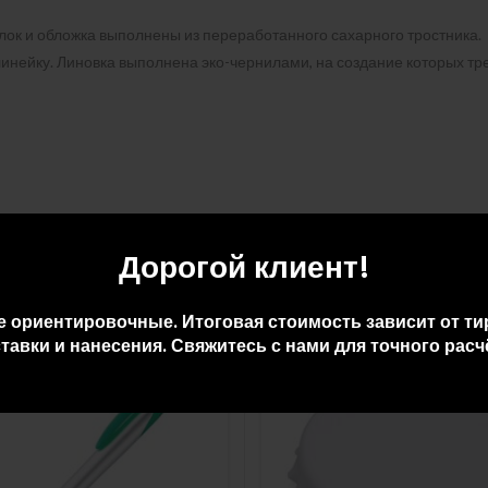
 Блок и обложка выполнены из переработанного сахарного тростника.
линейку. Линовка выполнена эко-чернилами, на создание которых тр
Дорогой клиент!
е ориентировочные. Итоговая стоимость зависит от ти
тавки и нанесения. Свяжитесь с нами для точного расч