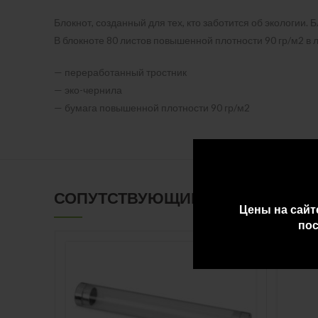
Блокнот, созданный для тех, кто заботится об экологии.
В блокноте 80 листов повышенной плотности 90 гр/м2 в 
— переработанный тростник
— эко-чернила
— бумага повышенной плотности 90 гр/м2
СОПУТСТВУЮЩИЕ ТОВАРЫ
Цены на сайт
пос