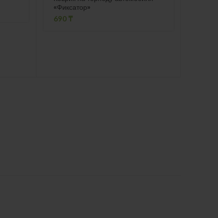
«Фиксатор»
слито
690
₸
3030