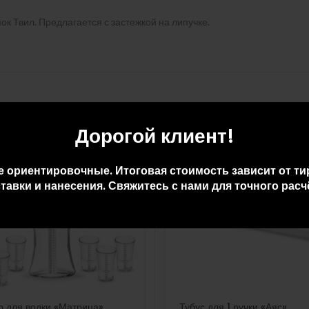
ок Твил. Предлагается с застежкой на липучке.
Дорогой клиент!
е ориентировочные. Итоговая стоимость зависит от ти
тавки и нанесения. Свяжитесь с нами для точного расч
р для водки «Матрица»
Тубус для 1 ручки «Аяс»