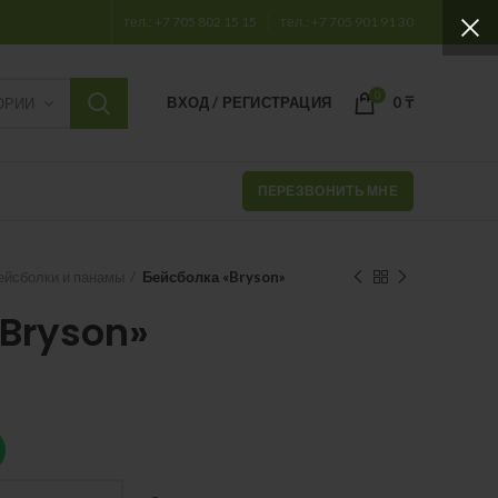
тел.: +7 705 802 15 15
тел.: +7 705 901 91 30
0
ВХОД / РЕГИСТРАЦИЯ
0
₸
ОРИИ
ПЕРЕЗВОНИТЬ МНЕ
ейсболки и панамы
Бейсболка «Bryson»
«Bryson»