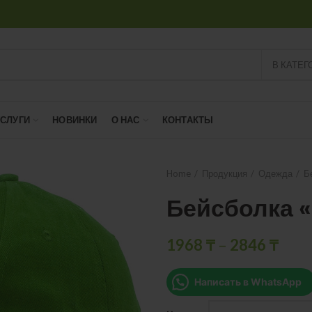
В КАТЕГ
УСЛУГИ
НОВИНКИ
О НАС
КОНТАКТЫ
Home
Продукция
Одежда
Б
Бейсболка 
1968
₸
–
2846
₸
Написать в WhatsApp