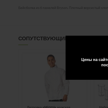
Бейсболка из 6 панелей Bryson. Плотный ворсистый хлоп
СОПУТСТВУЮЩИЕ ТОВАРЫ
Цены на сайт
пос
Ветровка «Miami» мужская
Набо