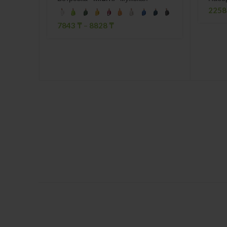
225
7843
₸
–
8828
₸