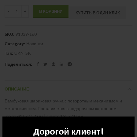
Quantity
В КОРЗИНУ
КУПИТЬ В ОДИН КЛИК
SKU:
91339-160
Category:
Новинки
Tag:
UKN_SK
Поделиться
ОПИСАНИЕ
Бамбуковая шариковая ручка с поворотным механизмом и
металлическим. Поставляется в подарочном картонном
чехле.ø11 x 137 мм | сумка: 155 x 40 мм
Дорогой клиент!