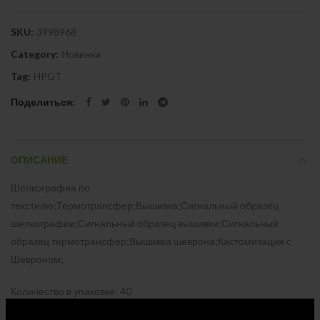
SKU:
3998968
Category:
Новинки
Tag:
HPGT
Поделиться
ОПИСАНИЕ
Шелкография по
текстилю;Термотрансфер;Вышивка;Сигнальный образец
шелкографии;Сигнальный образец вышивки;Сигнальный
образец термотрансфер;Вышивка шеврона;Кастомизация с
Шевроном;
Количество в упаковке: 40