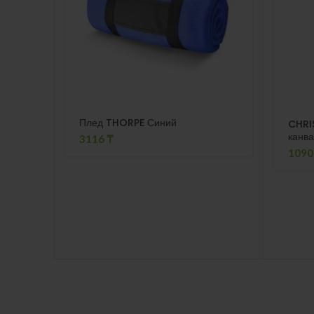
Плед THORPE Синий
CHRIS
канв
3116
₸
109