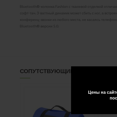
Bluetooth®-колонка Fashion с тканевой отделкой отлич
софт-тач. 3-ваттный динамик может сбить с ног, а вст
конференц-звонки из любого места, не касаясь телефон
Bluetooth® версии 5.0.
СОПУТСТВУЮЩИЕ ТОВАРЫ
Цены на сайт
пос