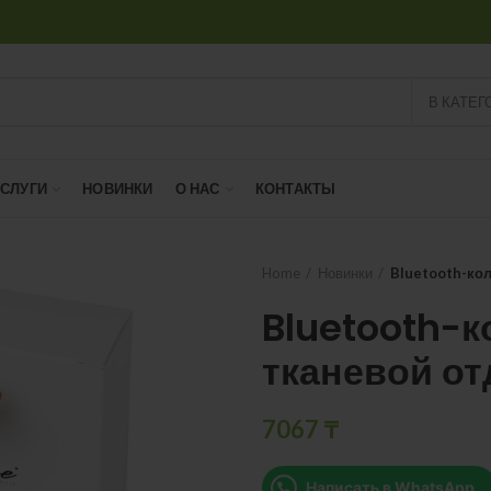
В КАТЕГ
УСЛУГИ
НОВИНКИ
О НАС
КОНТАКТЫ
Home
Новинки
Bluetooth-кол
Bluetooth-к
тканевой о
7067
₸
Написать в WhatsApp