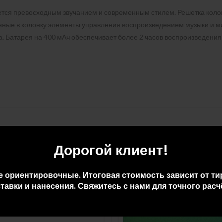
ается превосходным звучанием и современным стилем. Решетка коло
роенные в колонку элементы управления воспроизведением музыки и 
а. Батарея на 400 мАч обеспечивает более 2 часов воспроизведения
Дорогой клиент!
е ориентировочные. Итоговая стоимость зависит от ти
тавки и нанесения. Свяжитесь с нами для точного расч