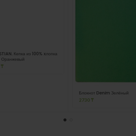
TIAN. Кепка из 100% xлопка
а Оранжевый
0
₸
Блокнот Denim Зелёный
2730
₸