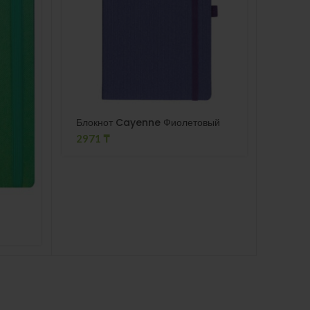
Блокнот Cayenne Фиолетовый
2971
₸
Блокн
2730