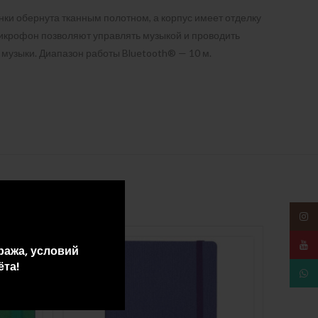
нки обернута тканным полотном, а корпус имеет отделку
микрофон позволяют управлять музыкой и проводить
 музыки. Диапазон работы Bluetooth® — 10 м.
Insta
YouT
ража, условий
ёта!
What