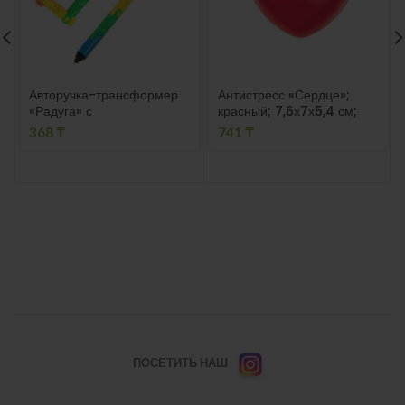
Антистресс «Сердце»;
Авторучка-трансформер
красный; 7,6х7х5,4 см;
«Радуга» с
вспененный каучук;
фонариком,14,5х1,3см,пла
741
₸
368
₸
стик
ПОСЕТИТЬ НАШ