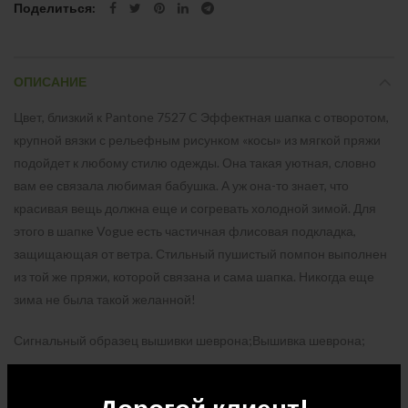
Поделиться
ОПИСАНИЕ
Цвет, близкий к Pantone 7527 C Эффектная шапка с отворотом,
крупной вязки с рельефным рисунком «косы» из мягкой пряжи
подойдет к любому стилю одежды. Она такая уютная, словно
вам ее связала любимая бабушка. А уж она-то знает, что
красивая вещь должна еще и согревать холодной зимой. Для
этого в шапке Vogue есть частичная флисовая подкладка,
защищающая от ветра. Стильный пушистый помпон выполнен
из той же пряжи, которой связана и сама шапка. Никогда еще
зима не была такой желанной!
Сигнальный образец вышивки шеврона;Вышивка шеврона;
Количество в упаковке: 96