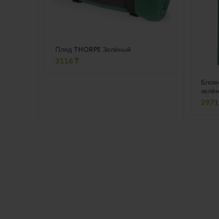
Плед THORPE Зелёный
3116
₸
Блок
зелё
297