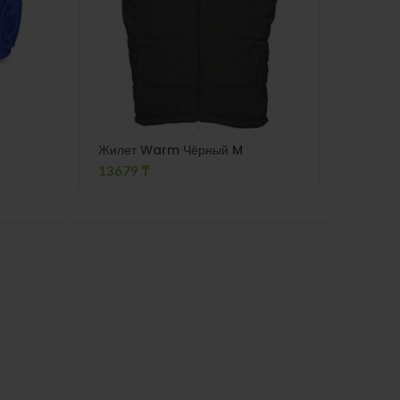
Плед
Жилет Warm Чёрный M
3116
13679
₸