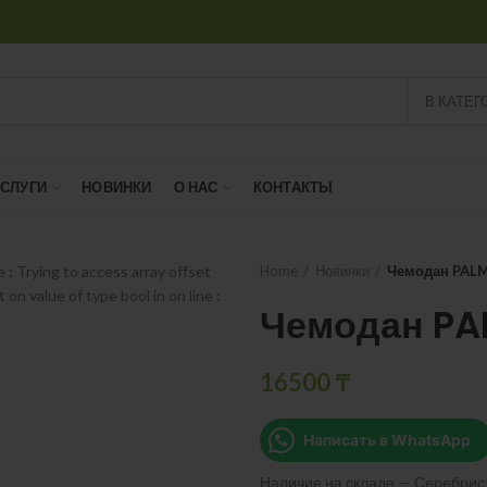
В КАТЕГ
УСЛУГИ
НОВИНКИ
О НАС
КОНТАКТЫ
ne
: Trying to access array offset
Home
Новинки
Чемодан PALM
t on value of type bool in
on line
:
Чемодан PA
Warning
16500
₸
Написать в WhatsApp
Наличие на складе — Серебрист