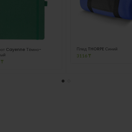
Плед THORPE Синий
нот Cayenne Тёмно-
ный
3116
₸
1
₸