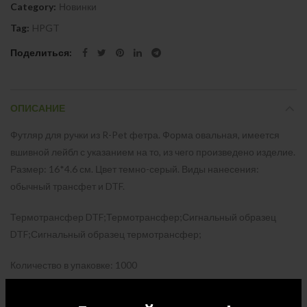
Category:
Новинки
Tag:
HPGT
Поделиться
ОПИСАНИЕ
Футляр для ручки из R-Pet фетра. Форма овальная, имеется
вшивной лейбл с указанием на то, из чего произведено изделие.
Размер: 16*4.6 см. Цвет темно-серый. Виды нанесения:
обычный трансфет и DTF.
Термотрансфер DTF;Термотрансфер;Сигнальный образец
DTF;Сигнальный образец термотрансфер;
Количество в упаковке: 1000
Размер упаковки: Д 57 x Ш 32 x В 55