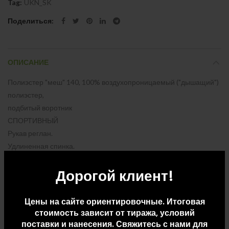
Tag:
UKN_SK
Поделиться
ОПИСАНИЕ
Полиэстер "меш" 140, 100% воздухопроницаемый ("дышащий")
полиэстер,
подбитый воротник
СПОРТИВНЫЙ
Рукав реглан.
Удлиненная спинка.
Дорогой клиент!
Цены на сайте ориентировочные. Итоговая
ДОПОЛНИТЕЛЬНАЯ ИНФОРМАЦИЯ
стоимость зависит от тиража, условий
поставки и нанесения. Свяжитесь с нами для