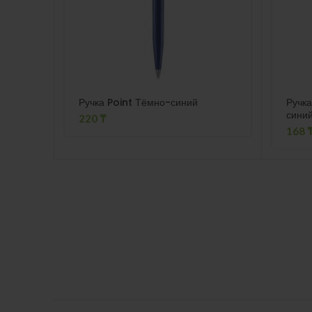
Ручка Point Тёмно-синий
Ручк
сини
220
₸
168