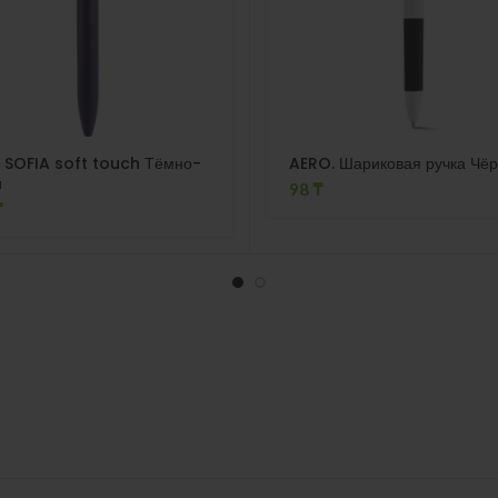
а SOFIA soft touch Тёмно-
AERO. Шариковая ручка Чё
й
98
₸
₸