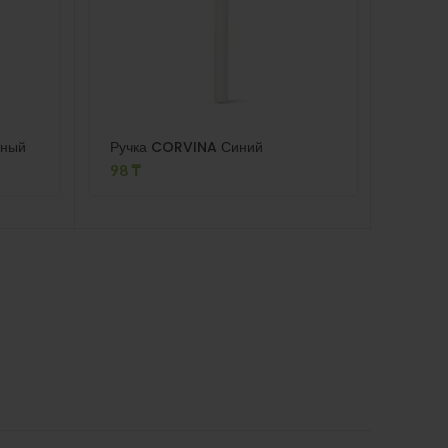
рный
Ручка CORVINA Синий
EASEL
Метал
98
₸
100
₸