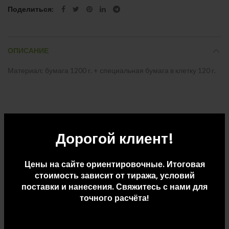
Поделиться
ОПИСАНИЕ
Материал: бумага 1200 г. + специальная бумага в клетку 120 г.
Дорогой клиент!
ДОПОЛНИТЕЛЬНАЯ ИНФОРМАЦИЯ
ДОСТАВКА И ОПЛАТА
Цены на сайте ориентировочные. Итоговая
стоимость зависит от тиража, условий
поставки и нанесения. Свяжитесь с нами для
точного расчёта!
СОПУТСТВУЮЩИЕ ТОВАРЫ