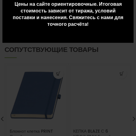
Цены на сайте ориентировочные. Итоговая
ДОПОЛНИТЕЛЬНАЯ ИНФОРМАЦИЯ
стоимость зависит от тиража, условий
поставки и нанесения. Свяжитесь с нами для
ДОСТАВКА И ОПЛАТА
точного расчёта!
СОПУТСТВУЮЩИЕ ТОВАРЫ
Блокнот клетка PRINT
КЕПКА BLAZE С 6