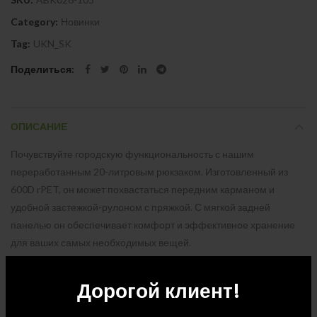
Category:
Новинки
Tag:
UKN_SK
Поделиться
ОПИСАНИЕ
Почувствуйте городскую функциональность с нашим
переработанным 20-литровым рюкзаком. Изготовленный из
600D rPET, он может похвастаться передним карманом и
удобной застежкой-рулоном с пряжкой. С мягкой задней
панелью он обеспечивает комфорт и эффективное хранение
для ваших самых необходимых вещей.
Дорогой клиент!