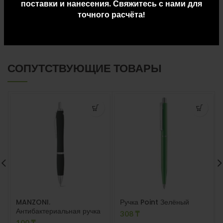
поставки и нанесения. Свяжитесь с нами для
точного расчёта!
ДОСТАВКА И ОПЛАТА
СОПУТСТВУЮЩИЕ ТОВАРЫ
MANZONI.
Ручка Point Зелёный
Антибактериальная ручка
308
₸
Чёрный
100
₸