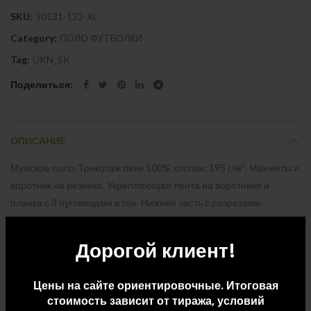
SKU:
30131-122-XL
Category:
ПОЛО ФУТБОЛКИ
Tag:
UKN_SK
Поделиться
ОПИСАНИЕ
Мужское поло. Трикотаж пике 100% хлопок: 195 г/м². Манжеты и
воротник на резинке. Укрепляющая лента на воротнике и
планка c 3 пуговицами в тон. Нижняя часть с разрезами.
Запасная пуговица на внутреннем шве. Завернутый шов внизу
Дорогой клиент!
Цены на сайте ориентировочные. Итоговая
стоимость зависит от тиража, условий
ДОПОЛНИТЕЛЬНАЯ ИНФОРМАЦИЯ