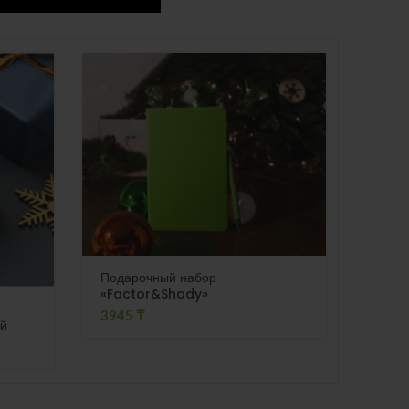
Подарочный набор
«Factor&Shady»
Подар
3945
₸
ий
Карам
6950