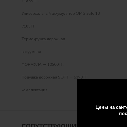
11865ТГ.
Универсальный аккумулятор OMG Safe 10
9183ТГ
Термокружка дорожная
вакуумная
ФОРМУЛА — 10500ТГ.
Подушка дорожная SOFT — 6390ТГ.
комплектация
Цены на сайт
пос
СОПУТСТВУЮЩИЕ ТОВАРЫ