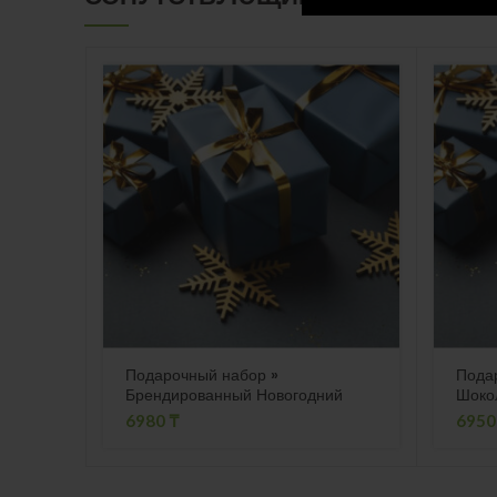
Подарочный набор »
Пода
Брендированный Новогодний
Шоко
подарок 3″
6980
₸
695