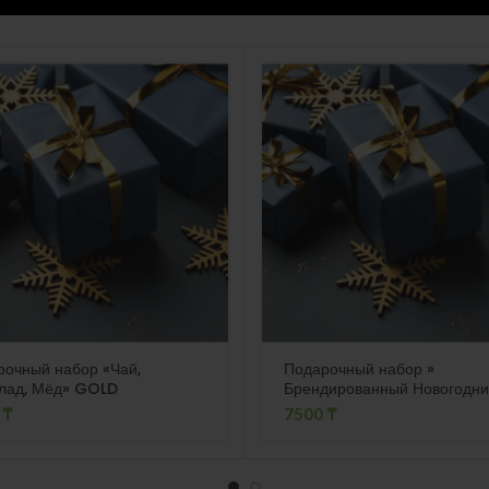
рочный набор «Чай,
Подарочный набор »
лад, Мёд» GOLD
Брендированный Новогодн
подарок 4″, термокружка
0
₸
7500
₸