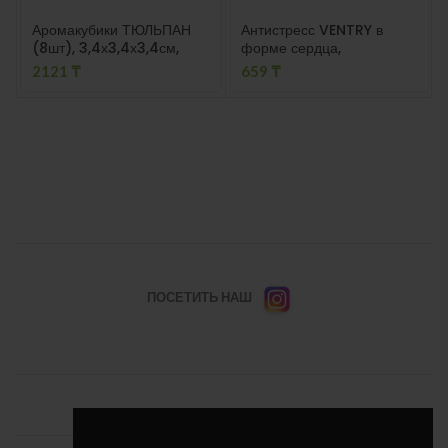
Аромакубики ТЮЛЬПАН
Антистресс VENTRY в
(8шт), 3,4х3,4х3,4см,
форме сердца,
пальмовый воск
полиуретан, красный
2121
₸
659
₸
ПОСЕТИТЬ НАШ