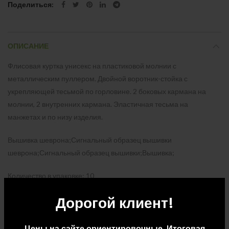
Поделиться
ОПИСАНИЕ
Флисовая куртка унисекс на пластиковой молнии с
металлическим пуллером. Двойной воротник-стойка с
укрепляющей тесьмой по горловине. 2 боковых кармана на
молнии, 2 внутренних кармана. Эластичная тесьма на
манжетах и по низу изделия.
Вышивка шеврона;Сигнальный образец вышивки
шеврона;Сигнальный образец вышивки;Вышивка;
Количество в упаковке: 10
Дорогой клиент!
Размер упаковки: Д 60 x Ш 40 x В 30
Вес упаковки: 7
Цены на сайте ориентировочные. Итоговая