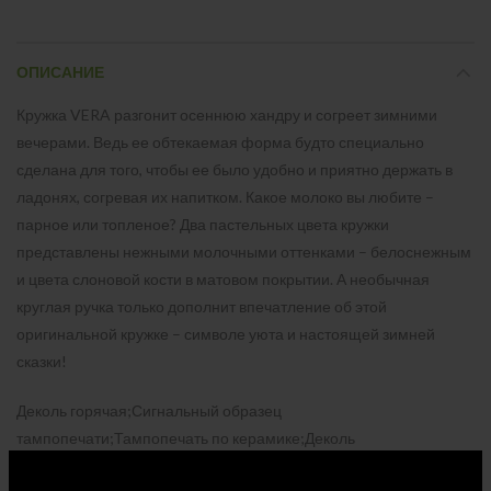
ОПИСАНИЕ
Кружка VERA разгонит осеннюю хандру и согреет зимними
вечерами. Ведь ее обтекаемая форма будто специально
сделана для того, чтобы ее было удобно и приятно держать в
ладонях, согревая их напитком. Какое молоко вы любите –
парное или топленое? Два пастельных цвета кружки
представлены нежными молочными оттенками – белоснежным
и цвета слоновой кости в матовом покрытии. А необычная
круглая ручка только дополнит впечатление об этой
оригинальной кружке – символе уюта и настоящей зимней
сказки!
Деколь горячая;Сигнальный образец
тампопечати;Тампопечать по керамике;Деколь
горячая;Сигнальный образец деколи горячей;