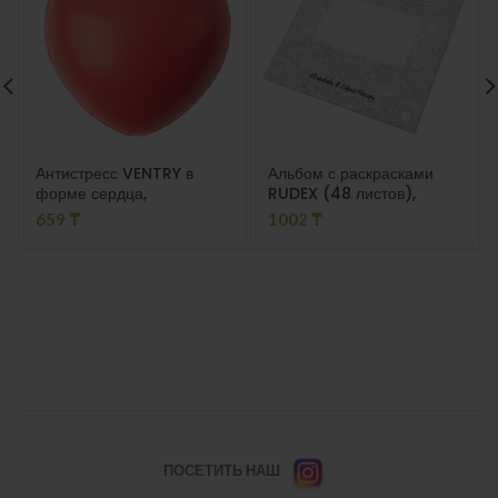
Антистресс VENTRY в
Альбом с раскрасками
форме сердца,
RUDEX (48 листов),
полиуретан, красный
15х15х0.7 см, картон,
659
₸
1002
₸
бумага
ПОСЕТИТЬ НАШ