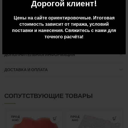
Дорогой клиент!
Количество в упаковке: 36
Цены на сайте ориентировочные. Итоговая
Размер упаковки: Д 41,5 x Ш 31 x В 35,5
стоимость зависит от тиража, условий
поставки и нанесения. Свяжитесь с нами для
Вес упаковки: 13
точного расчёта!
ДОПОЛНИТЕЛЬНАЯ ИНФОРМАЦИЯ
ДОСТАВКА И ОПЛАТА
СОПУТСТВУЮЩИЕ ТОВАРЫ
ПРОД
ПРОД
АНО
АНО