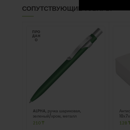
СОПУТСТВУЮЩИЕ ТОВАРЫ
ПРО
ДАН
О
ALPHA, ручка шариковая,
Антис
зеленый/хром, металл
10х7х
тамп
210
₸
128