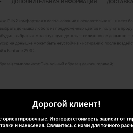
Е
ДОПОЛНИТЕЛЬНАЯ ИНФОРМАЦИЯ
ДОСТАВКА
ружка FUN2 комфортная в использовании и основательная — имеет б
выбрать донышко любого из предложенных цветов и получить продук
забудьте выбрать комплектующую деталь — силиконовое донышко — а
cup на донышке может быть неустойчив к истиранию после воздейс
ий к Pantone 298C
бразец тампопечати;Сигнальный образец деколи горячей;
Дорогой клиент!
е ориентировочные. Итоговая стоимость зависит от ти
тавки и нанесения. Свяжитесь с нами для точного расч