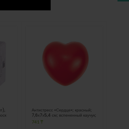
ПРО
ДАН
О
т),
Антистресс «Сердце»; красный;
Алкот
воск
7,6х7х5,4 см; вспененный каучук;
пласт
741
₸
6663