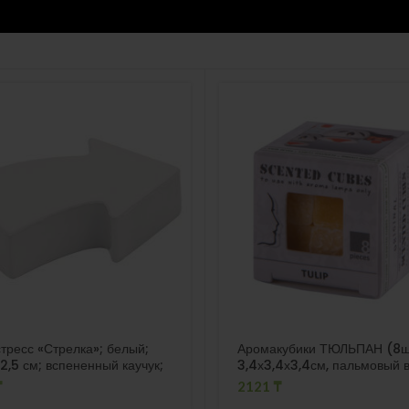
тресс «Стрелка»; белый;
Аромакубики ТЮЛЬПАН (8ш
2,5 см; вспененный каучук;
3,4х3,4х3,4см, пальмовый 
опечать
₸
2121
₸