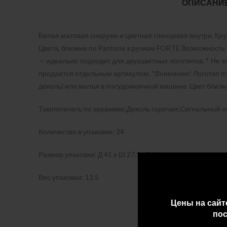
ОПИСАНИ
Белая матовая снаружи и цветная глянцевая внутри. К
Цвета, близкие по Pantone к ручкам FORTE Возможность 
— идеально подходит для двухцветных логотипов. * Не 
продается отдельным артикулом. *Внимание! Логотип my
деколь) или мытья в посудомоечной машине. Цвет близк
Тампопечать по керамике;Деколь горячая;Сигнальный о
Количество в упаковке: 24
Размер упаковки: Д 41 x Ш 27,5 x В 32
Вес упаковки: 13.5
Цены на сайт
пос