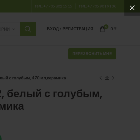
тел.: +7 705 802 15 15
тел.: +7 705 901 91 30
0
ВХОД / РЕГИСТРАЦИЯ
0
₸
ОРИИ
ПЕРЕЗВОНИТЬ МНЕ
лый с голубым, 470 мл,керамика
, белый с голубым,
амика