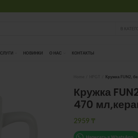
В КАТЕГ
УСЛУГИ
НОВИНКИ
О НАС
КОНТАКТЫ
Home
HPGT
Кружка FUN2, бе
Кружка FUN2
470 мл,кер
2959
₸
Написать в WhatsApp