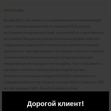
ОПИСАНИЕ
Кружка Bjorn изготовлена из переработанной нержавеющей
стали, сертифицированной по стандарту RCS, а ручка
изготовлена из древесины бука, полученной из ответственных
источников. Медная вакуумная изоляция в кружке помогает
поддерживать идеальную температуру напитков в течение
длительного периода времени. Эта кружка является отличной
альтернативой обычным кружкам и предназначена для
предотвращения передачи тепла наружу. Протестировано и
одобрено согласно немецкому законодательству о
безопасности пищевых продуктов (LFGB) и проверено на
содержание фталатов согласно нормам REACH. Емкость: 360
мл. Не содержит БФА. Recycled stainless steel.
Дорогой клиент!