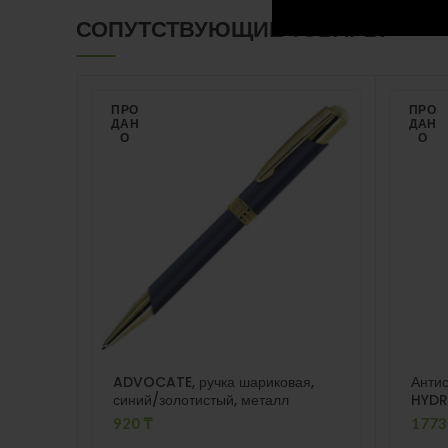
СОПУТСТВУЮЩИЕ ТОВАРЫ
ПРО
ПРО
ДАН
ДАН
О
О
ADVOCATE, ручка шариковая,
Антис
синий/золотистый, металл
HYDR
основ
920
₸
177