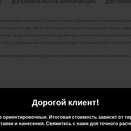
Е
ДОПОЛНИТЕЛЬНАЯ ИНФОРМАЦИЯ
ДОСТАВКА
ка в легкую крапинку со швами станет эффектным и запоминающимся
ого круга. А с другой, ее текстура напоминает кирпичную стенку с ц
А может быть, на создание этой кружки вдохновили вафельные стака
 кафе, и фирменная посуда всегда будет напоминать им о теплой 
шелкографии;Шелкография по плоским поверхностям;Тампопечать 
Дорогой клиент!
е ориентировочные. Итоговая стоимость зависит от ти
тавки и нанесения. Свяжитесь с нами для точного расч