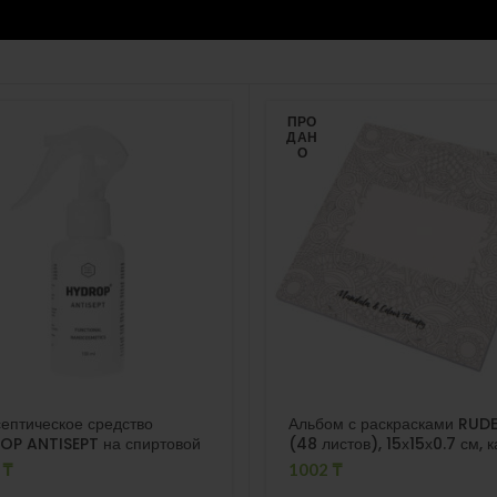
ПРО
ДАН
О
ептическое средство
Альбом с раскрасками RUD
OP ANTISEPT на спиртовой
(48 листов), 15х15х0.7 см, к
е, 100 мл.
бумага
3
₸
1002
₸