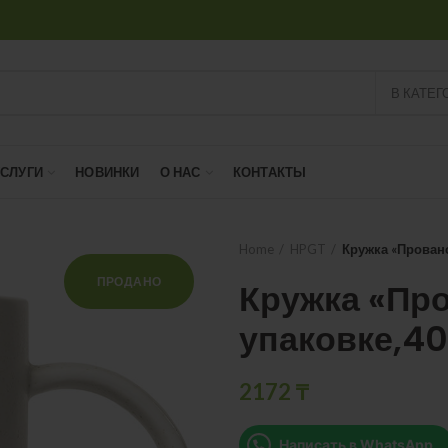
В КАТЕГ
УСЛУГИ
НОВИНКИ
О НАС
КОНТАКТЫ
Home
HPGT
Кружка «Прован
ПРОДАНО
Кружка «Пр
упаковке,4
2172
₸
Написать в WhatsApp