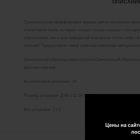
ОПИСАНИ
Оригинальная фарфоровая кружка цвета топленого моло
стиле hand-made, которая только-только сошла с гончарн
строителям, так и для заведений в модном стиле лофт. 
похоже? Предложите такой сувенир клиентам авторского
Сигнальный образец тампопечати;Сигнальный образец 
деколи горячей;
Количество в упаковке: 24
Размер упаковки: Д 48 x Ш 34 x В 34,5
Вес упаковки: 11.2
Цены на сайт
пос