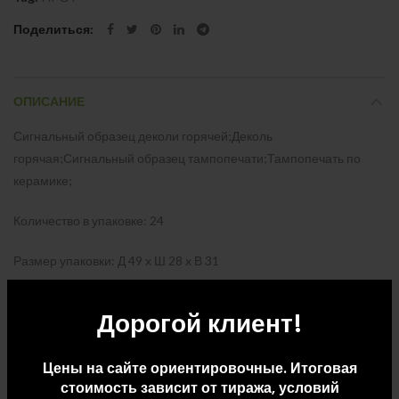
Поделиться
ОПИСАНИЕ
Сигнальный образец деколи горячей;Деколь
горячая;Сигнальный образец тампопечати;Тампопечать по
керамике;
Количество в упаковке: 24
Размер упаковки: Д 49 x Ш 28 x В 31
Вес упаковки: 9
Дорогой клиент!
Цены на сайте ориентировочные. Итоговая
ДОПОЛНИТЕЛЬНАЯ ИНФОРМАЦИЯ
стоимость зависит от тиража, условий