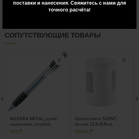
поставки и нанесения. Свяжитесь с нами для
ДОСТАВКА И ОПЛАТА
точного расчёта!
СОПУТСТВУЮЩИЕ ТОВАРЫ
ALLEGRA METAL, ручка
Аромалампа SCENT,
шариковая, голубой,
белый, 12,5х8,5см,
металл
керамика
250
₸
10654
₸