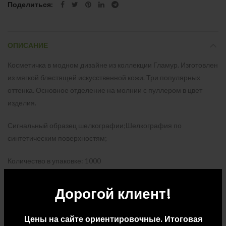
Поделиться
ОПИСАНИЕ
Косметичка в модном дизайне из коллекции Гламур. Изготовлен
из мягкой блестящей искусственной кожи. Три популярных
оттенка. Основное отделение на молнии с пуллером в цвет
изделия.
Сигнальный образец шелкографии;Шелкография по
синтетическим поверхностям;
Количество в упаковке: 1000
Размер упаковки: Д 40 x Ш 31 x В 30
Дорогой клиент!
Вес упаковки: 11.5
Цены на сайте ориентировочные. Итоговая