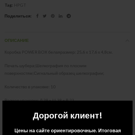
Tag:
HPGT
Поделиться
ОПИСАНИЕ
Коробка POWER BOX белаяразмер: 25,6 х 17,6 х 4,8см.
Печать шубера;Шелкография по плоским
поверхностям;Сигнальный образец шелкографии;
Количество в упаковке: 10
Размер упаковки: Д 38 x Ш 38 x В 23
Дорогой клиент!
Вес упаковки: 1.55
Цены на сайте ориентировочные. Итоговая