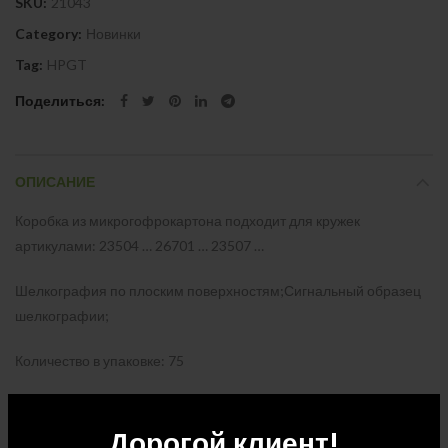
SKU:
21043
Category:
Новинки
Tag:
HPGT
Поделиться
ОПИСАНИЕ
Коробка из микрогофрокартона подходит для кружек
артикулами: 23504 … 26701 … 23507 …
Шелкография по плоским поверхностям;Сигнальный образец
шелкографии;
Количество в упаковке: 75
Размер упаковки: Д 38 x Ш 31 x В 30
Дорогой клиент!