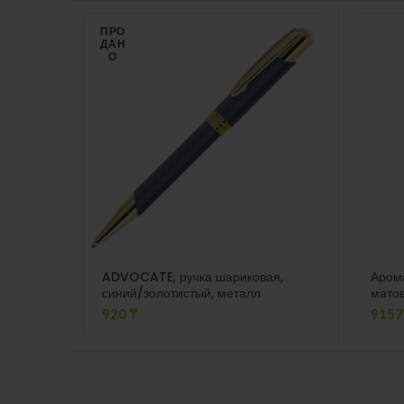
ПРО
ДАН
О
ADVOCATE, ручка шариковая,
Аром
синий/золотистый, металл
матов
920
₸
915