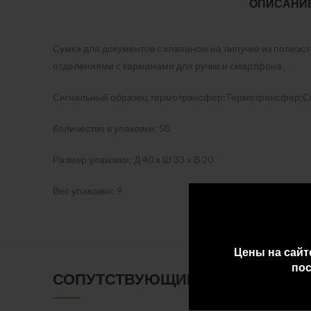
ОПИСАНИ
Сумка для документов с клапаном на липучке из полиэ
отделениями с карманами для ручки и смартфона.
Сигнальный образец термотрансфер;Термотрансфер;С
Количество в упаковке: 50
Размер упаковки: Д 40 x Ш 33 x В 20
Вес упаковки: 9
Цены на сайт
пос
СОПУТСТВУЮЩИЕ ТОВАРЫ