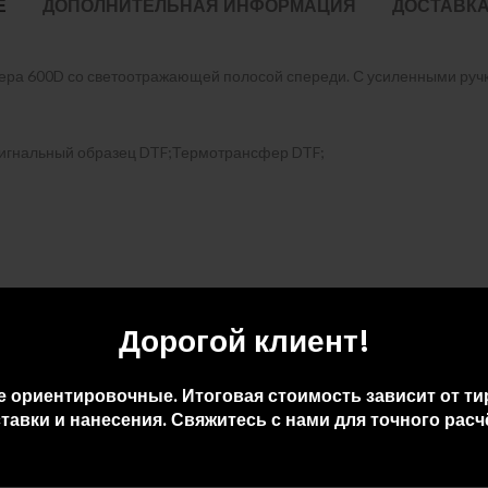
Е
ДОПОЛНИТЕЛЬНАЯ ИНФОРМАЦИЯ
ДОСТАВКА
стера 600D со светоотражающей полосой спереди. С усиленными ру
игнальный образец DTF;Термотрансфер DTF;
Дорогой клиент!
е ориентировочные. Итоговая стоимость зависит от ти
тавки и нанесения. Свяжитесь с нами для точного расч