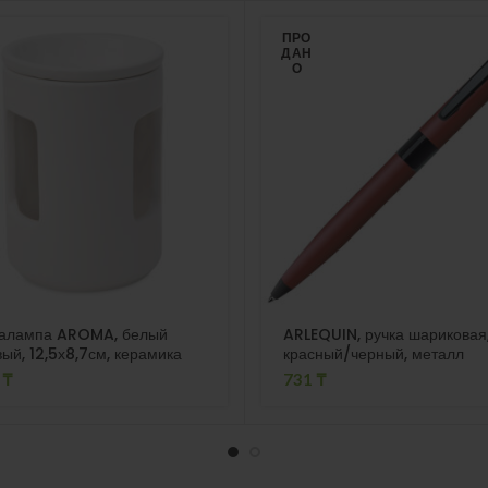
ПРО
ДАН
О
алампа AROMA, белый
ARLEQUIN, ручка шариковая
ый, 12,5х8,7см, керамика
красный/черный, металл
7
₸
731
₸