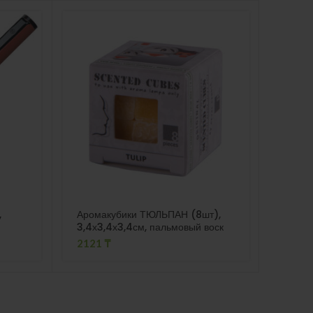
ПРО
ДАН
О
,
Аромакубики ТЮЛЬПАН (8шт),
AZTEK
3,4х3,4х3,4см, пальмовый воск
сереб
2121
₸
460
₸