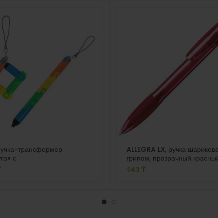
ручка-трансформер
ALLEGRA LX, ручка шарикова
га» с
грипом, прозрачный красны
иком,14,5х1,3см,пластик
пластик
₸
143
₸