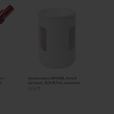
ПРО
ДАН
О
я с
Аромалампа AROMA, белый
ADVOC
й,
матовый, 12,5х8,7см, керамика
синий
9157
₸
920
₸