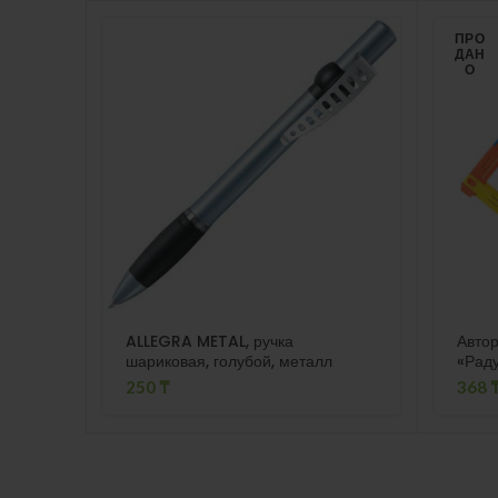
ПРО
ДАН
О
ALLEGRA METAL, ручка
Авто
шариковая, голубой, металл
«Раду
фонар
250
₸
368