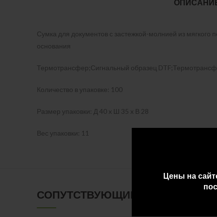
ОПИСАНИ
Сумка для документов с застежкой-молнией из мягкого 
основания
Термотрансфер;Сигнальный образец DTF;Термотрансф
Количество в упаковке: 100
Размер упаковки: Д 40 x Ш 35 x В 28
Вес упаковки: 11
Цены на сайт
пос
СОПУТСТВУЮЩИЕ ТОВАРЫ