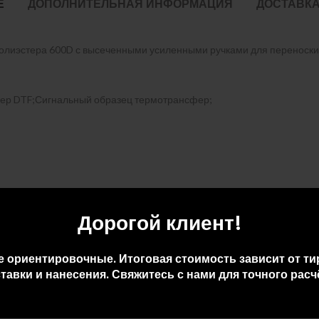
Е
ДОПОЛНИТЕЛЬНАЯ ИНФОРМАЦИЯ
ДОСТАВКА
полиэстера 600D с высеченными усиленными ручками для переноски 
ер DTF;Сигнальный образец термотрансфер;
Дорогой клиент!
е ориентировочные. Итоговая стоимость зависит от ти
тавки и нанесения. Свяжитесь с нами для точного расч