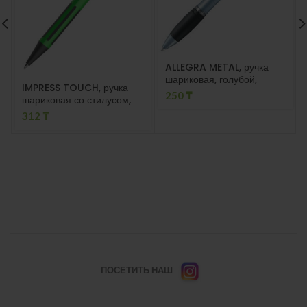
ALLEGRA METAL, ручка
шариковая, голубой,
IMPRESS TOUCH, ручка
металл
250
₸
шариковая со стилусом,
зеленый/черный,
312
₸
алюминий, пластик,
прорезиненный грип
ПОСЕТИТЬ НАШ