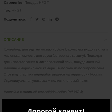
Categories:
Посуда
,
HPGT
Tag:
HPGT
Поделиться
ОПИСАНИЕ
Контейнер для еды емкостью 750 мл. В комплект входит вилка и
маленькая емкость для соуса (встроена в крышку). Подходит
для использования в микроволновой печи, посудомоечной
машине и морозильной камере. Выполнен из полипропилена.
Этот вид пластика перерабатывается на территории России.
Индивидуальная упаковка — полиэтиленовый пакет
Наклейка с заливкой смолой;Наклейка РУЧНОЙ;
Количество в упаковке: 40
Дорогой клиент!