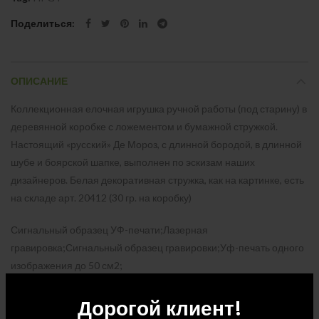
Поделиться
ОПИСАНИЕ
Коллекционная елочная игрушка ручной работы (под старину) в
деревянной коробке с ложементом и бумажной стружкой.
Настоящий «русский» Де Мороз, с длинной бородой, в длинной
шубе и боярской шапке, выполнен по эскизам наших
дизайнеров. Белая декоративная стружка, как на картинке, есть
на складе арт. 20412 (30 гр. на коробку)
Сигнальный образец УФ-печати;Лазерная
гравировка;Сигнальный образец гравировки;Уф-печать одного
изображения до 50 см2;
Количество в упаковке: 18
Дорогой клиент!