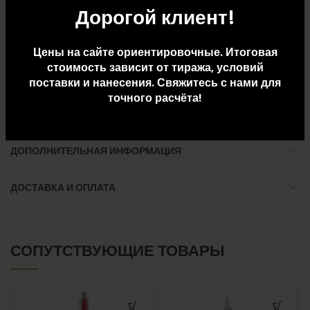
Дорогой клиент!
Длина коробки: 0.33 м
Объем коробки: 0.017 м^3
Вес брутто коробки: 3.785 кг
Цены на сайте ориентировочные. Итоговая
Количество коробок: 200 шт
стоимость зависит от тиража, условий
поставки и нанесения. Свяжитесь с нами для
точного расчёта!
ДОПОЛНИТЕЛЬНАЯ ИНФОРМАЦИЯ
ДОСТАВКА И ОПЛАТА
СОПУТСТВУЮЩИЕ ТОВАРЫ