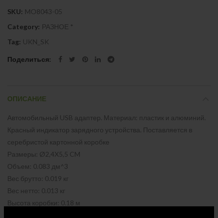
SKU:
MO8043-05
Category:
РАЗНОЕ *
Tag:
UKN_SK
Поделиться
ОПИСАНИЕ
Автомобильный USB адаптер. Материал: пластик и алюминий.
Красный индикатор зарядного устройства. Поставляется в
серебристой картонной коробке
Размеры: Ø2,4X5,5 CM
Объем: 0.083 дм^3
Вес брутто: 0.019 кг
Вес нетто: 0.013 кг
Высота коробки: 0.18 м
Ширина коробки: 0.28 м