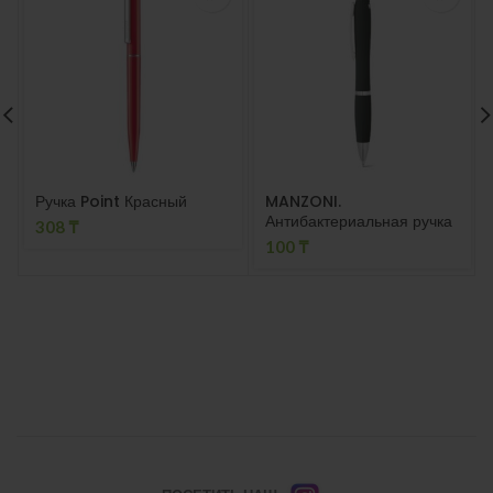
Ручка Point Красный
MANZONI.
Антибактериальная ручка
308
₸
Чёрный
100
₸